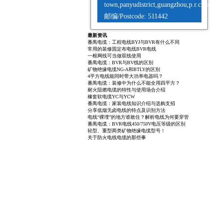
town,panyudistrict,guangzhou,p.r.china
邮编/Postcode: 511442
最新资讯
番禺电缆：工程电线BYJ与BVR有什么不同
常用的装修固定布电线BVR电线
一根网线可当做双线使用
番禺电缆：BVR与BV线的区别
矿物绝缘电缆NG-A和BTLY的区别
4平方电线能同时带大功率电器吗？
番禺电缆：装修中为什么不能全用四平方？
耐火阻燃电缆的特性与使用场合介绍
橡套软电缆YC与YCW
番禺电缆：家装电线知识介绍与选购支招
分享低烟无卤电线的特点及识别方法
电线“裸埋”的地方谁敢住？解析电线为何要穿管
番禺电缆：BVR电线450/750V电压等级的区别
轻型、重型两类矿物绝缘电缆型号！
关于防火电线电缆的那些事