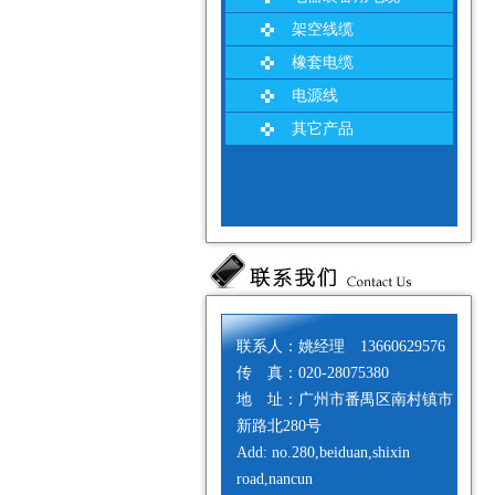
架空线缆
橡套电缆
电源线
其它产品
联系人：姚经理 13660629576
传 真：020-28075380
地 址：广州市番禺区南村镇市
新路北280号
Add: no.280,beiduan,shixin
road,nancun