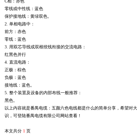
C相：赤色
零线或中性线：蓝色
保护接地线：黄绿双色。
2. 单相电路中：
前方：赤色
零线：蓝色
3. 用双芯导线或双根绞线衔接的交流电路：
红黑色并行
4. 直流电路：
正极：棕色
负极：蓝色
接地线：蓝色。
5. 整个装置及设备的内部布线一般推荐：
黑色。
以上内容就是番禺电缆：五颜六色电线都是什么的简单分享，希望对
识，可登陆番禺电缆有限公司网站查看！
本文共分
1
页