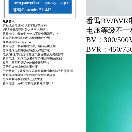
town,panyudistrict,guangzhou,p.r.china
邮编/Postcode: 511442
番禺BV/BV
最新资讯
矿物绝缘电缆NG-A和BTLY的区别
电压等级不一
4平方电线能同时带大功率电器吗？
番禺电缆：装修中为什么不能全用四平方？
BV：300/500
耐火阻燃电缆的特性与使用场合介绍
橡套软电缆YC与YCW
番禺电缆：家装电线知识介绍与选购支招
BVR：450/7
分享低烟无卤电线的特点及识别方法
电线“裸埋”的地方谁敢住？解析电线为何要穿管
番禺电缆：BVR电线450/750V电压等级的区别
轻型、重型两类矿物绝缘电缆型号！
关于防火电线电缆的那些事
干货又来了 | 番禺电缆分享家庭电线电路防火注意事项
新时代电线电缆企业如何经受住市场考验
分享家装电线硬线好还是软线好
番禺电缆：用4平方的电线装修浪费吗？