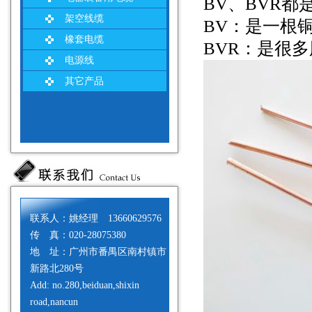
BV、BVR都
架空线缆
BV：是一根
橡套电缆
BVR：是很
电源线
其它产品
联系人：姚经理 13660629576
传 真：020-28075380
地 址：广州市番禺区南村镇市
新路北280号
Add: no.280,beiduan,shixin
road,nancun