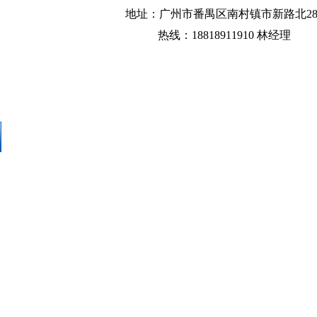
地址：广州市番禺区南村镇市新路北28
热线：18818911910 林经理