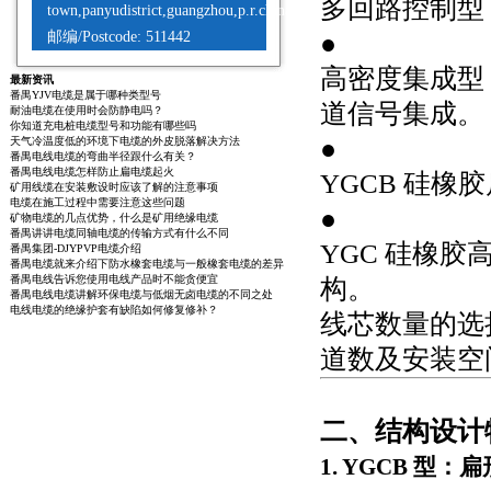
多回路控制型：
town,panyudistrict,guangzhou,p.r.china
邮编/Postcode: 511442
●
高密度集成型
最新资讯
番禺YJV电缆是属于哪种类型号
道信号集成。
耐油电缆在使用时会防静电吗？
你知道充电桩电缆型号和功能有哪些吗
●
天气冷温度低的环境下电缆的外皮脱落解决方法
番禺电线电缆的弯曲半径跟什么有关？
番禺电线电缆怎样防止扁电缆起火
YGCB 硅橡
矿用线缆在安装敷设时应该了解的注意事项
电缆在施工过程中需要注意这些问题
●
矿物电缆的几点优势，什么是矿用绝缘电缆
番禺讲讲电缆同轴电缆的传输方式有什么不同
YGC 硅橡胶
番禺集团-DJYPVP电缆介绍
番禺电缆就来介绍下防水橡套电缆与一般橡套电缆的差异
番禺电线告诉您使用电线产品时不能贪便宜
构。
番禺电线电缆讲解环保电缆与低烟无卤电缆的不同之处
电线电缆的绝缘护套有缺陷如何修复修补？
线芯数量的选
道数及安装空
二、结构设计特
1. YGCB 型