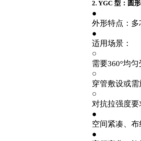
2. YGC 型：
●
外形特点：多
●
适用场景：
○
需要360°均
○
穿管敷设或需
○
对抗拉强度要
●
空间紧凑、布线
●