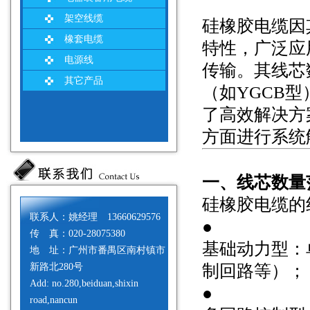
架空线缆
硅橡胶电缆因
橡套电缆
特性，广泛应
电源线
传输。其线芯
其它产品
（如YGCB
了高效解决方
方面进行系统
一、线芯数量
硅橡胶电缆的
联系人：姚经理 13660629576
●
传 真：020-28075380
基础动力型：
地 址：广州市番禺区南村镇市
新路北280号
制回路等）；
Add: no.280,beiduan,shixin
●
road,nancun