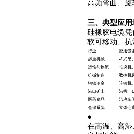
高频弯曲、旋转
三、典型应用
硅橡胶电缆凭借
软可移动、抗
行业
应用设
起重机械
桥式吊
运输与物流
堆垛机
机械制造
数控机
钢铁冶金
连铸机
港口矿山
港机、
医药食品
洁净车
仓储系统
立体仓
●
在高温、高湿