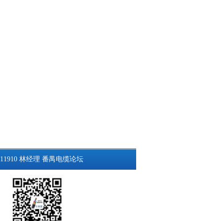
11910 林经理
番禺电缆论坛