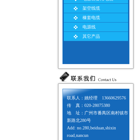
架空线缆
橡套电缆
电源线
其它产品
联系人：姚经理 13660629576
传 真：020-28075380
地 址：广州市番禺区南村镇市
新路北280号
Add: no.280,beiduan,shixin
road,nancun