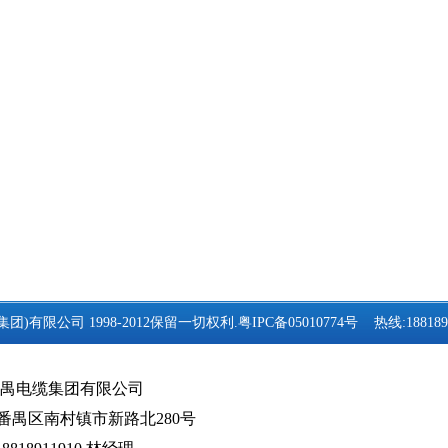
(集团)有限公司 1998-2012保留一切权利.
粤IPC备05010774号
热线:188189
禺电缆集团有限公司
番禺区南村镇市新路北280号