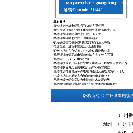
town,panyudistrict,guangzhou,p.r.china
邮编/Postcode: 511442
最新资讯
你知道充电桩电缆型号和功能有哪些吗
天气冷温度低的环境下电缆的外皮脱落解决方法
番禺电线电缆的弯曲半径跟什么有关？
番禺电线电缆怎样防止扁电缆起火
矿用线缆在安装敷设时应该了解的注意事项
电缆在施工过程中需要注意这些问题
矿物电缆的几点优势，什么是矿用绝缘电缆
番禺讲讲电缆同轴电缆的传输方式有什么不同
番禺集团-DJYPVP电缆介绍
番禺电缆就来介绍下防水橡套电缆与一般橡套电缆的差异
番禺电线告诉您使用电线产品时不能贪便宜
番禺电线电缆讲解环保电缆与低烟无卤电缆的不同之处
电线电缆的绝缘护套有缺陷如何修复修补？
番禺电线电缆集团防火电缆的技术发展趋势
番禺电缆喇叭线音响线的长短对音质的影响是什么
版权所有 © 广州
番禺电缆
广州番
地址：广州市