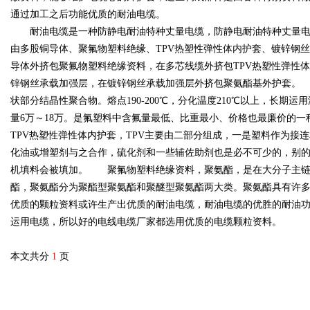
通过加工之后功能优质的耐油电缆。
耐油电缆是一种防静电耐油特种丈量电缆，防静电耐油特种丈
由多股铜导体、聚氟物塑料绝缘、TPV热塑性弹性体内护套、镀锌钢
导体外挤包聚氟物塑料绝缘资料，在多芯线缆外挤包TPV热塑性弹性体
锌钢丝承载加强层，在镀锌钢丝承载加强层外挤包聚氨酯基外护套。
状部分结晶性聚合物。熔点190-200℃，分化温度210℃以上，长期运用温
量6万～18万。是氟塑料中含氟量最低、比重最小、价格也最廉价
TPV热塑性弹性体内护套，TPV主要由二部分组成，一是塑料作为接
化油或增塑剂与之合作，硫化剂和一些辅佐助剂也是必不可少的，别
机填料会被填加。 聚氟物塑料绝缘资料，聚氨酯，是在大分子主链
酯，聚氨酯分为聚酯型聚氨酯和聚醚型聚氨酯两大类。聚氨酯具有
优质的颗粒资料或许生产出优质的耐油电缆，耐油电缆的优胜的耐油
运用电缆，所以好的电线电缆厂家都选用优质的电缆颗粒资料。
本文共分
1
页