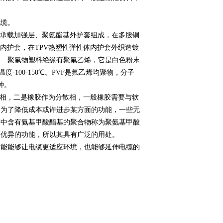
量电缆。
丝承载加强层、聚氨酯基外护套组成，在多股铜
内护套，在TPV热塑性弹性体内护套外织造镀
 聚氟物塑料绝缘有聚氟乙烯，它是白色粉末
度-100-150℃。PVF是氟乙烯均聚物，分子
的一种。
连相，二是橡胶作为分散相，一般橡胶需要与软
的为了降低成本或许进步某方面的功能，一些无
中含有氨基甲酸酯基的聚合物称为聚氨基甲酸
许多优异的功能，所以其具有广泛的用处。
功能能够让电缆更适应环境，也能够延伸电缆的