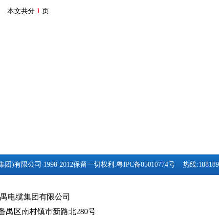
本文共分
1
页
(集团)有限公司 1998-2012保留一切权利.
粤IPC备05010774号
热线:188189
禺电缆集团有限公司
番禺区南村镇市新路北280号