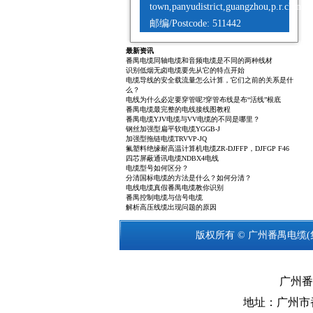
town,panyudistrict,guangzhou,p.r.china
邮编/Postcode: 511442
最新资讯
番禺电缆同轴电缆和音频电缆是不同的两种线材
识别低烟无卤电缆要先从它的特点开始
电缆导线的安全载流量怎么计算，它们之前的关系是什
么？
电线为什么必定要穿管呢?穿管布线是布“活线”根底
番禺电缆最完整的电线接线图教程
番禺电缆YJV电缆与VV电缆的不同是哪里？
钢丝加强型扁平软电缆YGGB-J
加强型拖链电缆TRVVP-JQ
氟塑料绝缘耐高温计算机电缆ZR-DJFFP，DJFGP F46
四芯屏蔽通讯电缆NDBX4电线
电缆型号如何区分？
分清国标电缆的方法是什么？如何分清？
电线电缆真假番禺电缆教你识别
番禺控制电缆与信号电缆
解析高压线缆出现问题的原因
版权所有 © 广州
番禺电缆
广州番
地址：广州市