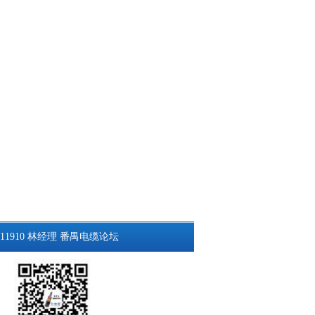
11910 林经理
番禺电缆论坛