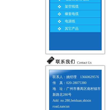
架空线缆
橡套电缆
电源线
其它产品
联系人：姚经理 13660629576
传 真：020-28075380
地 址：广州市番禺区南村镇市
新路北280号
Add: no.280,beiduan,shixin
road,nancun