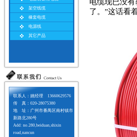
电缆现已没有
架空线缆
了。”这话看
橡套电缆
电源线
其它产品
联系人：姚经理 13660629576
传 真：020-28075380
地 址：广州市番禺区南村镇市
新路北280号
Add: no.280,beiduan,shixin
road,nancun