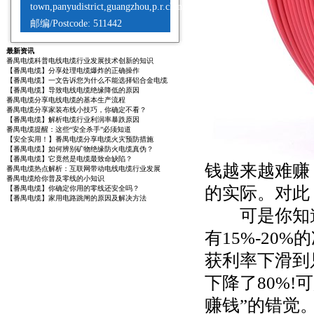
town,panyudistrict,guangzhou,p.r.china
邮编/Postcode: 511442
最新资讯
番禺电缆科普电线电缆行业发展技术创新的知识
【番禺电缆】分享处理电缆爆炸的正确操作
【番禺电缆】一文告诉您为什么不能选择铝合金电缆
【番禺电缆】导致电线电缆绝缘降低的原因
番禺电缆分享电线电缆的基本生产流程
番禺电缆分享家装布线小技巧，你确定不看？
【番禺电缆】解析电缆行业利润率暴跌原因
番禺电缆提醒：这些“安全杀手”必须知道
【安全实用！】番禺电缆分享电缆火灾预防措施
【番禺电缆】如何辨别矿物绝缘防火电缆真伪？
【番禺电缆】它竟然是电缆最致命缺陷？
钱越来越难赚
番禺电缆热点解析：互联网带动电线电缆行业发展
番禺电缆给你普及零线的小知识
的实际。对此
【番禺电缆】你确定你用的零线还安全吗？
【番禺电缆】家用电路跳闸的原因及解决方法
可是你知道
有15%-20
获利率下滑到
下降了80%
赚钱”的错觉