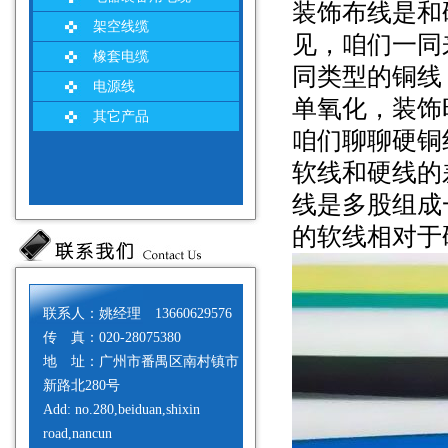
装饰布线是和
架空线缆
见，咱们一同
橡套电缆
同类型的铜线
电源线
单氧化，装饰
其它产品
咱们聊聊硬铜
软线和硬线的
线是多股组成
的软线相对于
联系人：姚经理 13660629576
传 真：020-28075380
地 址：广州市番禺区南村镇市
新路北280号
Add: no.280,beiduan,shixin
road,nancun