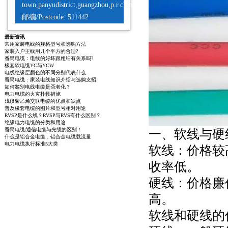
town,panyudistrict,guangzhou,p.r.china
邮编/Postcode: 511442
最新资讯
常用家装电线的规格型号和选购方法
家装入户主线用几个平方的合适?
番禺电缆：电线的好坏跟粗细有关系吗?
橡套软电缆YC与YCW
电线绝缘层颜色的不同分别代表什么
番禺电缆：家装电线知识介绍与选购支招
如何鉴别电线电缆是否老化？
电力电缆的火灾扑救措施
浅谈聚乙烯交联电缆的优点和缺点
普及橡套电缆的图片和型号相对用途
RVSP是什么线？RVSP与RVS有什么区别？
绝缘电力电缆的分类和用途
番禺电缆|通信电缆与光缆的区别！
一、软线与硬
什么是铝合金电缆，铝合金电缆载流量
电力电缆执行标准5大类
软线：价格较
收率低。
硬线：价格廉
高。
软线和硬线的